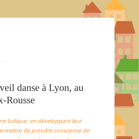
veil danse à Lyon, au
ix-Rousse
ière ludique, en développant leur
r permettre de prendre conscience de