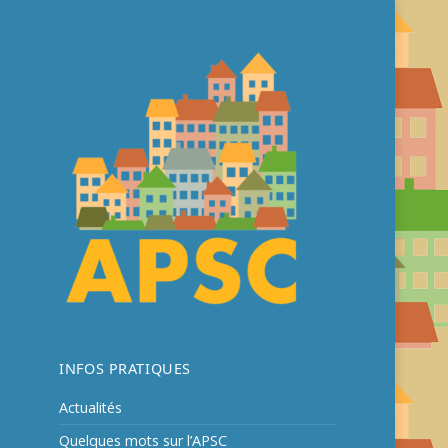
Association des Pentes Sportives et
APSC
Culturelles
INFOS PRATIQUES
Actualités
Quelques mots sur l’APSC