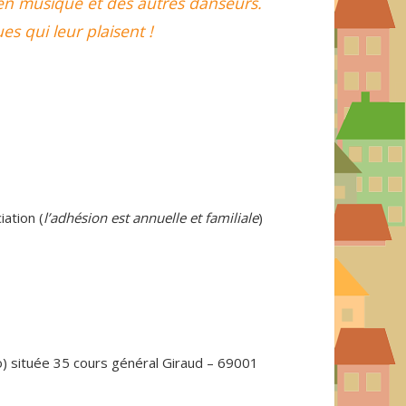
e en musique et des autres danseurs.
 qui leur plaisent !
iation (
l’adhésion est annuelle et familiale
)
o) située 35 cours général Giraud – 69001