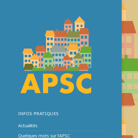
Association des Pentes Sportives et
APSC
Culturelles
INFOS PRATIQUES
Actualités
Quelques mots sur l’APSC