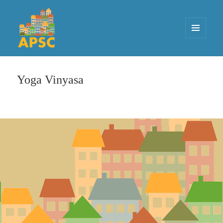
MENU
ET
APSC
WIDGETS
Yoga Vinyasa